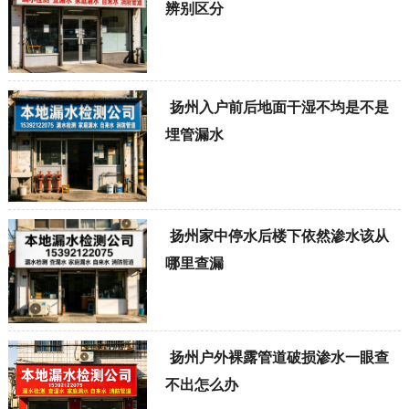
辨别区分
扬州入户前后地面干湿不均是不是
埋管漏水
扬州家中停水后楼下依然渗水该从
哪里查漏
扬州户外裸露管道破损渗水一眼查
不出怎么办