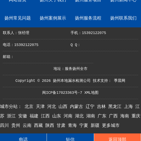
网站首页
扬州关于我们
扬州服务项目
扬州新闻中心
扬州常见问题
扬州案例展示
扬州服务流程
扬州联系我们
联系人：张经理
手机：15392122075
电话：15392122075
Q Q：
邮箱：
地址：服务扬州全市
Copyright © 2026 扬州本地漏水检测公司 技术支持：
季晨网
闽ICP备17023363号-7
XML地图
城市分站：
北京
天津
河北
山西
内蒙古
辽宁
吉林
黑龙江
上海
江
苏
浙江
安徽
福建
江西
山东
河南
湖北
湖南
广东
广西
海南
重庆
四川
贵州
云南
西藏
陕西
甘肃
青海
宁夏
新疆
更多城市
电话
短信
返回顶部