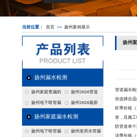
当前位置：
首页
>>
扬州案例展示
扬州
扬州漏水检测
管道漏水检
扬州家庭查漏的
扬州2026管道
你选择合适
实用小技巧
漏水维修价格表，按
扬州地下暗管漏
扬州2026最新
旺季价格（
材质、漏点类型精准
水检测价格高？2026
上门漏水检测价格
扬州家庭漏水检测
发，且施工
报价
年收费构成与省钱技
表，家庭/商用全品
防管道单个
扬州地下暗管漏
扬州老房水管漏
巧
类报价一览
淡季价格（