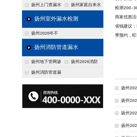
水检测技术与价格关
水检测与维修价格20
扬州上门查漏水
扬州家庭自来水
检测200-
联2026，不同方法收
26，老旧管道改造方
vs 自行检测：2026
管漏水检测全攻略：
商家优惠活
扬州室外漏水检测
费差异
案参考
年成本与效果对比分
价格、方法、避坑要
省钱建议：
扬州2026年不
季预约，旺
析
点2026
同城市上门查漏水价
扬州消防管道漏水
格差异分析，地域报
扬州地下管网渗
扬州2026消防
价参考
漏检测
管道漏水检测与维修
扬州消防管道漏
一体化服务价格，工
水检测价格揭秘202
扬州20
程类项目报价
6，工程类检测收费
扬州20
标准详解
扬州2
扬州2