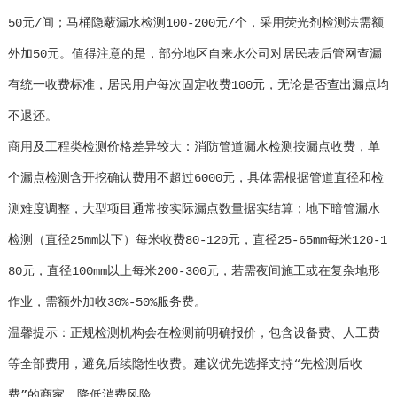
50元/间；马桶隐蔽漏水检测100-200元/个，采用荧光剂检测法需额
外加50元。值得注意的是，部分地区自来水公司对居民表后管网查漏
有统一收费标准，居民用户每次固定收费100元，无论是否查出漏点均
不退还。
商用及工程类检测价格差异较大：消防管道漏水检测按漏点收费，单
个漏点检测含开挖确认费用不超过6000元，具体需根据管道直径和检
测难度调整，大型项目通常按实际漏点数量据实结算；地下暗管漏水
检测（直径25mm以下）每米收费80-120元，直径25-65mm每米120-1
80元，直径100mm以上每米200-300元，若需夜间施工或在复杂地形
作业，需额外加收30%-50%服务费。
温馨提示：正规检测机构会在检测前明确报价，包含设备费、人工费
等全部费用，避免后续隐性收费。建议优先选择支持“先检测后收
费”的商家，降低消费风险。